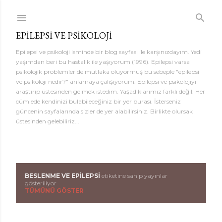
Ana içeriğe atla
EPILEPSI VE PSIKOLOJI
Epilepsi ve psikoloji isminde bir blog sayfası ile karşınızdayım. Yedi
yaşımdan beri bu hastalık ile yaşıyorum (1996). Epilepsi varsa
psikolojik problemler de mutlaka oluyormuş bu sebeple "epilepsi
ve psikoloji nedir?" anlamaya çalışıyorum. Epilepsi ve psikolojiyi
araştırıp üstesinden gelmek istedim. Yaşadıklarımız farklı değil. Her
cümlede kendinizi bulabileceğiniz bir yer burası. İsterseniz
güncenin sayfalarında sizler de yer alabilirsiniz. Birlikte olursak
üstesinden gelebiliriz...
BESLENME VE EPILEPSI
etiketine sahip yayınlar
K
gösteriliyor
TÜMÜNÜ GÖSTER
a