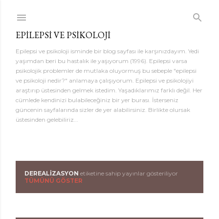
Ana içeriğe atla
EPILEPSI VE PSIKOLOJI
Epilepsi ve psikoloji isminde bir blog sayfası ile karşınızdayım. Yedi
yaşımdan beri bu hastalık ile yaşıyorum (1996). Epilepsi varsa
psikolojik problemler de mutlaka oluyormuş bu sebeple "epilepsi
ve psikoloji nedir?" anlamaya çalışıyorum. Epilepsi ve psikolojiyi
araştırıp üstesinden gelmek istedim. Yaşadıklarımız farklı değil. Her
cümlede kendinizi bulabileceğiniz bir yer burası. İsterseniz
güncenin sayfalarında sizler de yer alabilirsiniz. Birlikte olursak
üstesinden gelebiliriz...
DEREALIZASYON
etiketine sahip yayınlar gösteriliyor
K
TÜMÜNÜ GÖSTER
a