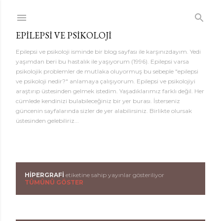
Ana içeriğe atla
EPILEPSI VE PSIKOLOJI
Epilepsi ve psikoloji isminde bir blog sayfası ile karşınızdayım. Yedi
yaşımdan beri bu hastalık ile yaşıyorum (1996). Epilepsi varsa
psikolojik problemler de mutlaka oluyormuş bu sebeple "epilepsi
ve psikoloji nedir?" anlamaya çalışıyorum. Epilepsi ve psikolojiyi
araştırıp üstesinden gelmek istedim. Yaşadıklarımız farklı değil. Her
cümlede kendinizi bulabileceğiniz bir yer burası. İsterseniz
güncenin sayfalarında sizler de yer alabilirsiniz. Birlikte olursak
üstesinden gelebiliriz...
HIPERGRAFI
etiketine sahip yayınlar gösteriliyor
K
TÜMÜNÜ GÖSTER
a