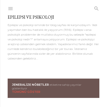
Ana içeriğe atla
EPILEPSI VE PSIKOLOJI
Epilepsi ve psikoloji isminde bir blog sayfası ile karşınızdayım. Yedi
yaşımdan beri bu hastalık ile yaşıyorum (1996). Epilepsi varsa
psikolojik problemler de mutlaka oluyormuş bu sebeple "epilepsi
ve psikoloji nedir?" anlamaya çalışıyorum. Epilepsi ve psikolojiyi
araştırıp üstesinden gelmek istedim. Yaşadıklarımız farklı değil. Her
cümlede kendinizi bulabileceğiniz bir yer burası. İsterseniz
güncenin sayfalarında sizler de yer alabilirsiniz. Birlikte olursak
üstesinden gelebiliriz...
JENERALIZE NÖBETLER
etiketine sahip yayınlar
K
gösteriliyor
TÜMÜNÜ GÖSTER
a